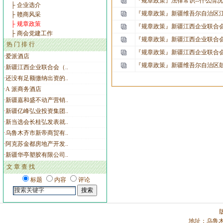
『规章政策』
法律常识--什么情
├ 企业选介
『规章政策』
新疆维吾尔自治区江
├ 赣商风采
├ 规章政策
『规章政策』
新疆江西企业联合
├ 商会党建工作
『规章政策』
新疆江西企业联合会
热 门 排 行
『规章政策』
新疆江西企业联合会
·
爱派酒店
『规章政策』
新疆维吾尔自治区鼓
·
新疆江西企业联合会（..
·
还没有足额缴纳出资的..
·
A 派商务酒店
·
新疆嘉和盛不动产营销..
·
新疆亿峰弘业投资集团..
·
新当选会长桂弘发表就..
·
乌鲁木齐市新帝商贸有..
·
阿克苏金都房地产开发..
·
新疆华亭塑胶有限公司..
文 章
查 找
标题
内容
评论
地址：乌鲁木