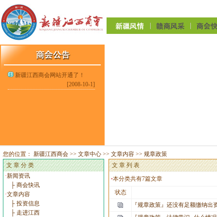
新疆江西商会网站开通了！
[2008-10-1]
您的位置：
新疆江西商会
>>
文章中心
>>
文章内容
>>
规章政策
文 章 分 类
文 章
列 表
·
新闻资讯
·
本分类共有
7
篇文章
├ 商会快讯
状态
·
文章内容
├ 投资信息
『规章政策』
还没有足额缴纳出资
├ 走进江西