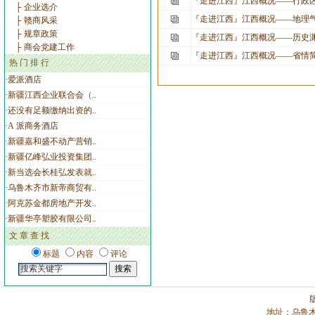
『走进江西』
江西概况——行政
├ 企业选介
『走进江西』
江西概况——地理
├ 赣商风采
├ 规章政策
『走进江西』
江西概况——历史
├ 商会党建工作
『走进江西』
江西概况——省情
热 门 排 行
·
爱派酒店
·
新疆江西企业联合会（..
·
还没有足额缴纳出资的..
·
A 派商务酒店
·
新疆嘉和盛不动产营销..
·
新疆亿峰弘业投资集团..
·
新当选会长桂弘发表就..
·
乌鲁木齐市新帝商贸有..
·
阿克苏金都房地产开发..
·
新疆华亭塑胶有限公司..
文 章
查 找
标题
内容
评论
地址：乌鲁木