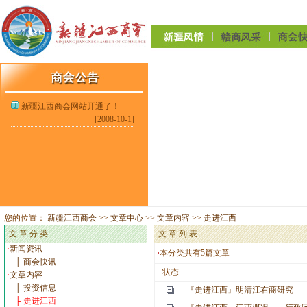
新疆江西商会网站开通了！
[2008-10-1]
您的位置：
新疆江西商会
>>
文章中心
>>
文章内容
>>
走进江西
文 章 分 类
文 章
列 表
·
新闻资讯
·
本分类共有
5
篇文章
├ 商会快讯
状态
·
文章内容
├ 投资信息
『走进江西』
明清江右商研究
├ 走进江西