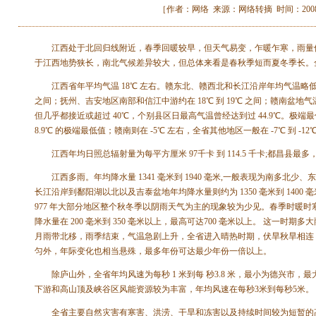
［作者：网络 来源：网络转摘 时间：2008-10-
江西处于北回归线附近，春季回暖较早，但天气易变，乍暖乍寒，雨量
于江西地势狭长，南北气候差异较大，但总体来看是春秋季短而夏冬季长。
江西省年平均气温 18℃ 左右。赣东北、赣西北和长江沿岸年均气温略低，约
之间；抚州、吉安地区南部和信江中游约在 18℃ 到 19℃ 之间；赣南盆地气
但几乎都接近或超过 40℃，个别县区日最高气温曾经达到过 44.9℃。极端最低气
8.9℃ 的极端最低值；赣南则在 -5℃ 左右，全省其他地区一般在 -7℃ 到 -12
江西年均日照总辐射量为每平方厘米 97千卡 到 114.5 千卡;都昌县最多，
江西多雨。年均降水量 1341 毫米到 1940 毫米,一般表现为南多北少
长江沿岸到鄱阳湖以北以及吉泰盆地年均降水量则约为 1350 毫米到 1400 
977 年大部分地区整个秋冬季以阴雨天气为主的现象较为少见。春季时暖
降水量在 200 毫米到 350 毫米以上，最高可达700 毫米以上。 这一时期多大
月雨带北移，雨季结束，气温急剧上升，全省进入晴热时期，伏旱秋旱相连
匀外，年际变化也相当悬殊，最多年份可达最少年份一倍以上。
除庐山外，全省年均风速为每秒 1 米到每 秒3.8 米，最小为德兴市，最
下游和高山顶及峡谷区风能资源较为丰富，年均风速在每秒3米到每秒5米。
全省主要自然灾害有寒害、洪涝、干旱和冻害以及持续时间较为短暂的