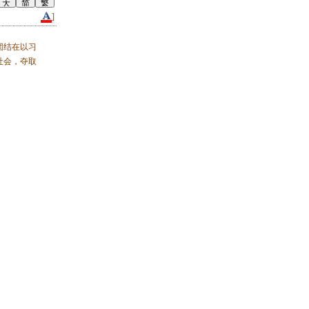
]
团结在以习
社会，夺取