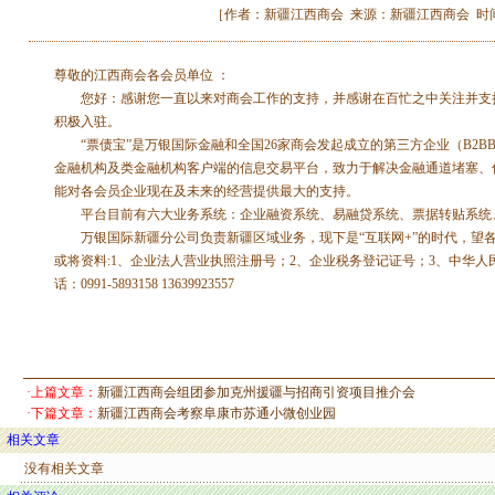
［作者：新疆江西商会 来源：新疆江西商会 时间：2015-
尊敬的江西商会各会员单位 ：
您好：感谢您一直以来对商会工作的支持，并感谢在百忙之中关注并支持万银
积极入驻。
“票债宝”是万银国际金融和全国26家商会发起成立的第三方企业（B2B
金融机构及类金融机构客户端的信息交易平台，致力于解决金融通道堵塞、
能对各会员企业现在及未来的经营提供最大的支持。
平台目前有六大业务系统：企业融资系统、易融贷系统、票据转贴系统、
万银国际新疆分公司负责新疆区域业务，现下是“互联网+”的时代，望各会员
或将资料:1、企业法人营业执照注册号；2、企业税务登记证号；3、中华人民共
话：0991-5893158 13639923557
万银国际互联网金融信息服
二O一五年九
·上篇文章：
新疆江西商会组团参加克州援疆与招商引资项目推介会
·下篇文章：
新疆江西商会考察阜康市苏通小微创业园
相关文章
没有相关文章