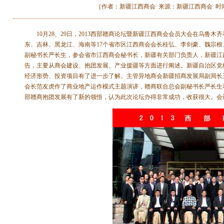
［作者：新疆江西商会 来源：新疆江西商会 时间：2013-
10月28、29日，2013西部赣商论坛暨新疆江西商会会员大会在乌
东、吉林、黑龙江、海南等17个省市区江西商会会长桂弘、李剑豪、魏宗
副秘书长严长生，参会省市江西商会秘书长，新疆有关部门负责人，新疆江
告，主要从商会建设、抱团发展、产业援疆等方面进行阐述。新疆自治区党
经济形势、投资项目有了进一步了解。主管异地商会新疆招商发展局副局长
会长范友虎作了商业地产运作模式主题演讲，赣商联合总会副秘书长严长生
部赣商抱团发展有了新的领悟，认为此次论坛办得非常成功，收获很大。会